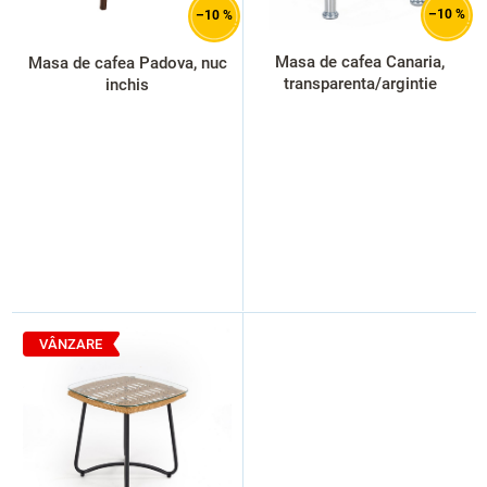
d
–10 %
–10 %
u
s
Masa de cafea Canaria,
Masa de cafea Padova, nuc
e
transparenta/argintie
inchis
VÂNZARE