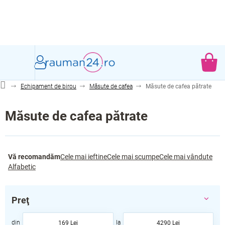
Treci
la
conținut
CO
DE
Echipament de birou
Măsute de cafea
Măsute de cafea pătrate
CU
Măsute de cafea pătrate
S
Vă recomandăm
Cele mai ieftine
Cele mai scumpe
Cele mai vândute
e
Alfabetic
l
e
c
Preţ
t
a
169
Lei
4290
Lei