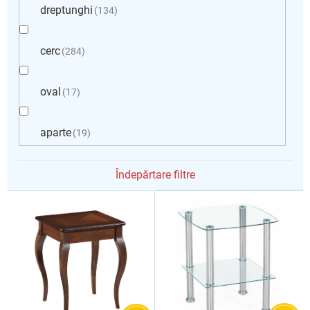
dreptunghi
134
cerc
284
oval
17
aparte
19
Îndepărtare filtre
L
i
s
t
ă
p
r
o