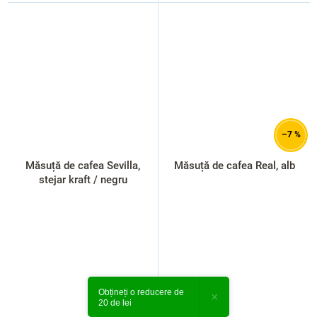
–7 %
Măsuță de cafea Sevilla,
Măsuță de cafea Real, alb
stejar kraft / negru
Obțineți o reducere de
×
20 de lei