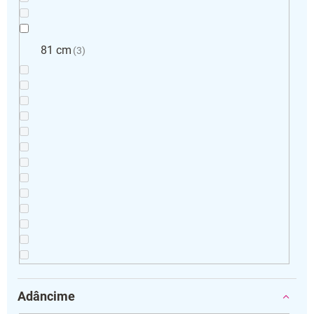
81 cm
3
Adâncime