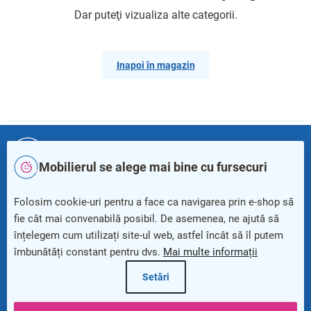
Dar puteţi vizualiza alte categorii.
Inapoi în magazin
S
u
+40
312 208 379
b
Mobilierul se alege mai bine cu fursecuri
s
o
info@rauman24.ro
Folosim cookie-uri pentru a face ca navigarea prin e-shop să
l
fie cât mai convenabilă posibil. De asemenea, ne ajută să
Newsletter
înțelegem cum utilizați site-ul web, astfel încât să îl putem
îmbunătăți constant pentru dvs.
Mai multe informații
Setări
Beneficii pentru clienți