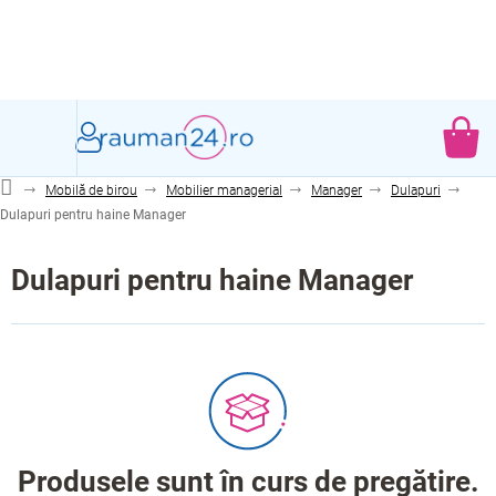
Treci
la
conținut
CO
DE
Mobilă de birou
Mobilier managerial
Manager
Dulapuri
CU
Dulapuri pentru haine Manager
Dulapuri pentru haine Manager
Produsele sunt în curs de pregătire.