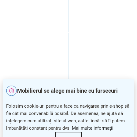
Mobilierul se alege mai bine cu fursecuri
Dulap de colț inferior Vento
Dulap de colț inferior Vento
Folosim cookie-uri pentru a face ca navigarea prin e-shop să
DKN-80/82, alb
DKN-80/82, alb/gri
fie cât mai convenabilă posibil. De asemenea, ne ajută să
înțelegem cum utilizați site-ul web, astfel încât să îl putem
îmbunătăți constant pentru dvs.
Mai multe informații