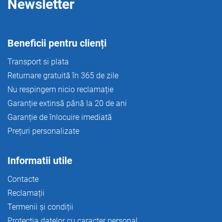
i
Newsletter
s
t
ă
r
Beneficii pentru clienți
i
l
Transport si plata
o
Returnare gratuită în 365 de zile
r
Nu respingem nicio reclamație
Garanție extinsă până la 20 de ani
Garanție de înlocuire imediată
Prețuri personalizate
Informatii utile
Contacte
Reclamații
Termenii și condiții
Protecția datelor cu caracter personal