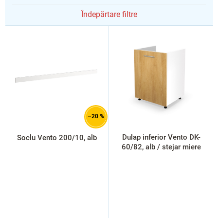
Îndepărtare filtre
L
i
s
t
ă
p
r
o
d
–20 %
u
s
Dulap inferior Vento DK-
Soclu Vento 200/10, alb
e
60/82, alb / stejar miere