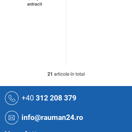
antracit
21
articole în total
C
o
n
S
t
u
+40
312 208 379
r
b
o
s
l
o
u
info@rauman24.ro
l
l
l