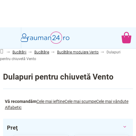
Treci
la
conținut
CO
DE
Bucătării
Bucătărie
Bucătărie modulare Vento
Dulapuri
CU
pentru chiuvetă Vento
Dulapuri pentru chiuvetă Vento
S
Vă recomandăm
Cele mai ieftine
Cele mai scumpe
Cele mai vândute
e
Alfabetic
l
e
c
Preţ
t