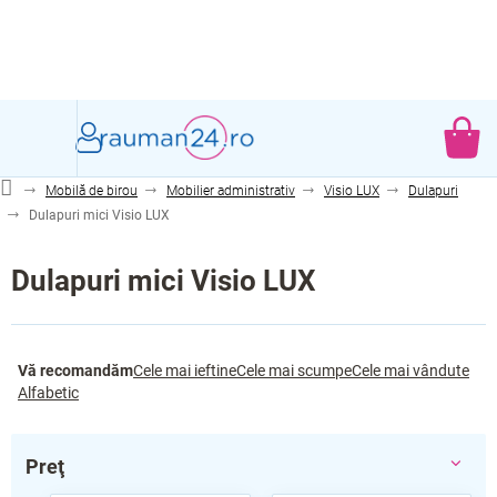
Treci
la
conținut
CO
DE
Mobilă de birou
Mobilier administrativ
Visio LUX
Dulapuri
CU
Dulapuri mici Visio LUX
Dulapuri mici Visio LUX
S
Vă recomandăm
Cele mai ieftine
Cele mai scumpe
Cele mai vândute
e
Alfabetic
l
e
c
Preţ
t