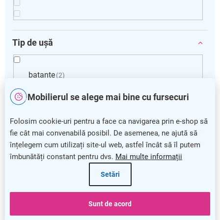
Tip de ușă
batante
2
Mobilierul se alege mai bine cu fursecuri
fără uși
2
Folosim cookie-uri pentru a face ca navigarea prin e-shop să
fie cât mai convenabilă posibil. De asemenea, ne ajută să
Încuietoare
înțelegem cum utilizați site-ul web, astfel încât să îl putem
îmbunătăți constant pentru dvs.
Mai multe informații
cilindric
2
Setări
Sunt de acord
Îndepărtare filtre