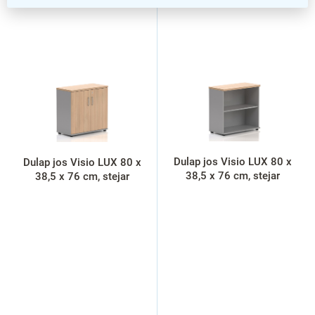
L
i
s
t
ă
p
r
o
d
u
s
Dulap jos Visio LUX 80 x
Dulap jos Visio LUX 80 x
e
38,5 x 76 cm, stejar
38,5 x 76 cm, stejar