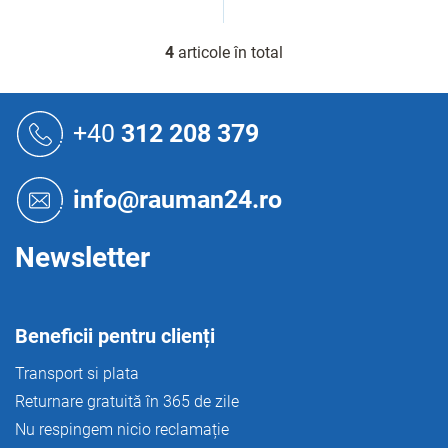
4
articole în total
C
o
n
S
t
u
+40
312 208 379
r
b
o
s
l
o
u
info@rauman24.ro
l
l
l
i
Newsletter
s
t
ă
r
Beneficii pentru clienți
i
l
Transport si plata
o
Returnare gratuită în 365 de zile
r
Nu respingem nicio reclamație