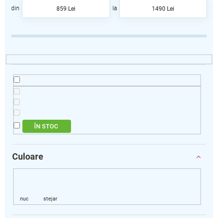
a
859
Lei
1490
Lei
r
e
a
p
r
o
d
u
s
u
l
ÎN STOC
u
i
Culoare