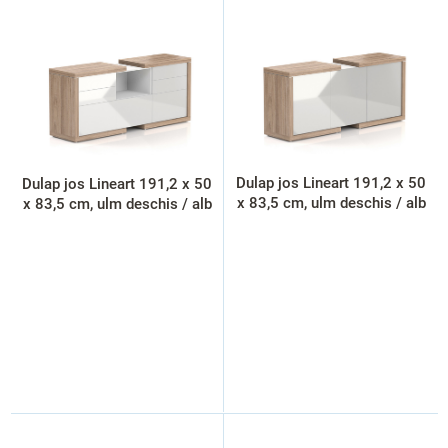
s
t
ă
p
r
o
d
u
s
Dulap jos Lineart 191,2 x 50
Dulap jos Lineart 191,2 x 50
e
x 83,5 cm, ulm deschis / alb
x 83,5 cm, ulm deschis / alb