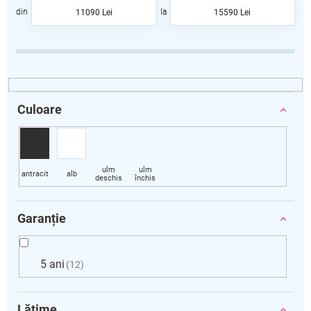
a
11090
Lei
15590
Lei
r
e
a
p
r
o
d
Culoare
u
s
u
l
u
i
Garanție
5 ani
12
Lățime