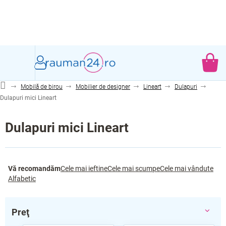
Treci
la
conținut
CO
DE
Mobilă de birou
Mobilier de designer
Lineart
Dulapuri
CU
Dulapuri mici Lineart
Dulapuri mici Lineart
S
Vă recomandăm
Cele mai ieftine
Cele mai scumpe
Cele mai vândute
e
Alfabetic
l
e
c
Preţ
t