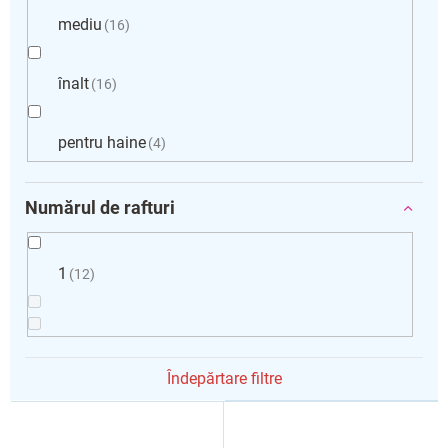
mediu
16
înalt
16
pentru haine
4
Numărul de rafturi
1
12
Îndepărtare filtre
L
i