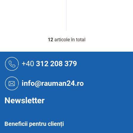
12
articole în total
C
o
n
S
t
u
+40
312 208 379
r
b
o
s
l
o
u
info@rauman24.ro
l
l
l
i
Newsletter
s
t
ă
r
Beneficii pentru clienți
i
l