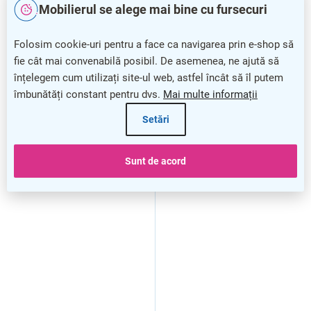
Mobilierul se alege mai bine cu fursecuri
Folosim cookie-uri pentru a face ca navigarea prin e-shop să
fie cât mai convenabilă posibil. De asemenea, ne ajută să
înțelegem cum utilizați site-ul web, astfel încât să îl putem
îmbunătăți constant pentru dvs.
Mai multe informații
Setări
Dulap jos Lineart 191,2 x 50
Dulap jos Lineart 191,2 x 50
Sunt de acord
x 83,5 cm, ulm deschis /
x 83,5 cm, ulm deschis /
antracit
antracit