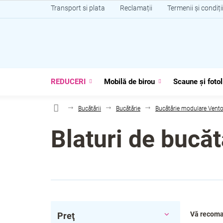
Treci
Transport si plata
Reclamații
Termenii și condiți
la
conținut
REDUCERI
Mobilă de birou
Scaune și fotol
Bucătării
Bucătărie
Bucătărie modulare Vent
Blaturi de bucăt
B
S
Vă recom
Preţ
a
e