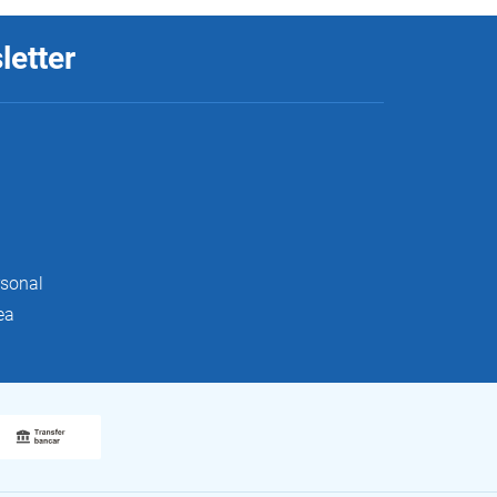
letter
rsonal
ea