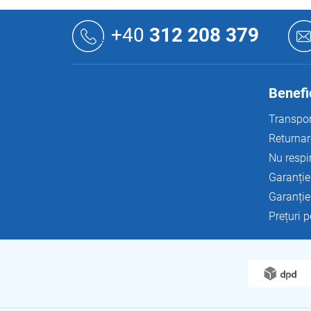
S
u
+40
312 208 379
b
s
o
l
Benefic
Transpor
Returnar
Nu respi
Garanție
Garanție
Prețuri 