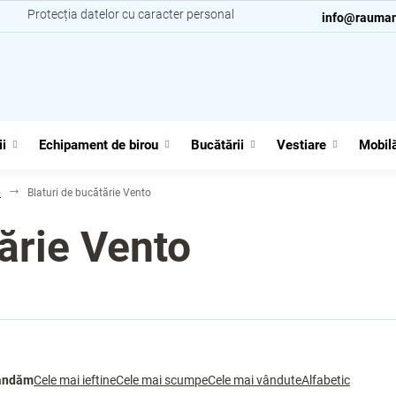
i
Protecția datelor cu caracter personal
Contacte
info@rauman
ii
Echipament de birou
Bucătării
Vestiare
Mobilă
o
Blaturi de bucătărie Vento
ărie Vento
andăm
Cele mai ieftine
Cele mai scumpe
Cele mai vândute
Alfabetic