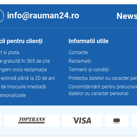
o
n
info@rauman24.ro
News
t
r
o
l
u
ii pentru clienți
Informatii utile
l
l
t si plata
Contacte
i
e gratuită în 365 de zile
Reclamații
s
t
ngem nicio reclamație
Termenii și condiții
ă
 extinsă până la 20 de ani
Protecția datelor cu caracter pe
r
i
 de înlocuire imediată
Consimțământ pentru prelucrar
l
datelor cu caracter personal
personalizate
o
r