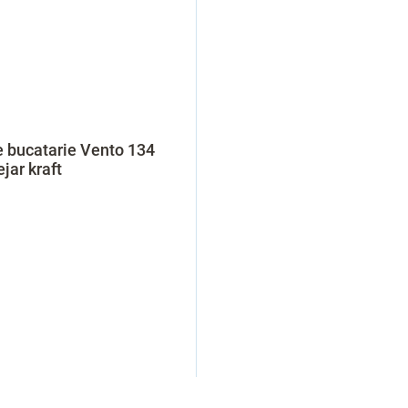
e bucatarie Vento 134
ejar kraft
C